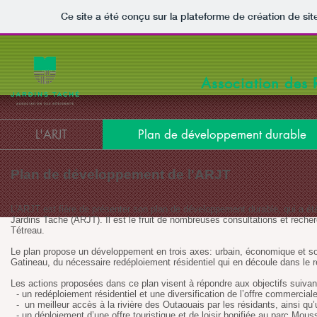
Ce site a été conçu sur la plateforme de création de sit
Association des 
L'ARJT
Plan de développement durable
Plan de développement de l'ARJT
L'ARJT est fière de présenter son plan de développement durable, qui a é
Jardins Taché (ARJT). Il est le fruit de nombreuses consultations et recher
Tétreau.
Le plan propose un développement en trois axes: urbain, économique et soc
Gatineau, du nécessaire redéploiement résidentiel qui en découle dans le re
Les actions proposées dans ce plan visent à répondre aux objectifs suivan
- un redéploiement résidentiel et une diversification de l’offre commerciale
- un meilleur accès à la rivière des Outaouais par les résidants, ainsi qu’u
- un déploiement d’une offre touristique et de loisir bonifiée au parc Mous